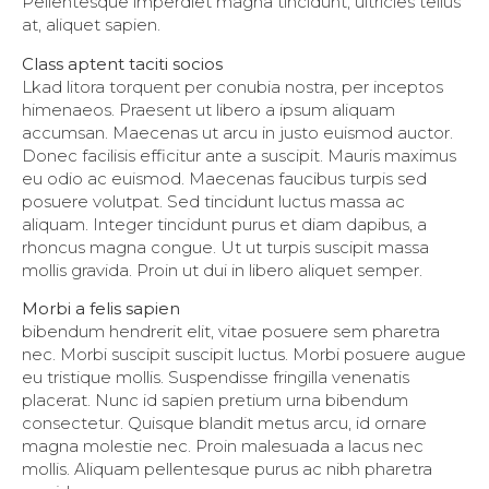
Pellentesque imperdiet magna tincidunt, ultricies tellus
at, aliquet sapien.
Class aptent taciti socios
Lkad litora torquent per conubia nostra, per inceptos
himenaeos. Praesent ut libero a ipsum aliquam
accumsan. Maecenas ut arcu in justo euismod auctor.
Donec facilisis efficitur ante a suscipit. Mauris maximus
eu odio ac euismod. Maecenas faucibus turpis sed
posuere volutpat. Sed tincidunt luctus massa ac
aliquam. Integer tincidunt purus et diam dapibus, a
rhoncus magna congue. Ut ut turpis suscipit massa
mollis gravida. Proin ut dui in libero aliquet semper.
Morbi a felis sapien
bibendum hendrerit elit, vitae posuere sem pharetra
nec. Morbi suscipit suscipit luctus. Morbi posuere augue
eu tristique mollis. Suspendisse fringilla venenatis
placerat. Nunc id sapien pretium urna bibendum
consectetur. Quisque blandit metus arcu, id ornare
magna molestie nec. Proin malesuada a lacus nec
mollis. Aliquam pellentesque purus ac nibh pharetra