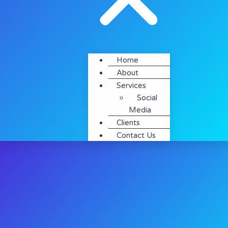
Home
About
Services
Social
Media
Clients
Contact Us