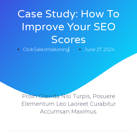
Case Study: How To
Improve Your SEO
Scores
ClickSalesMarketing
June 27, 2024
Proin Gravida Nisi Turpis, Posuere
Elementum Leo Laoreet Curabitur
Accumsan Maximus.